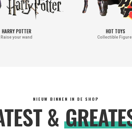
HARRY POTTER
HOT TOYS
Raise your wand
Collectible Figure
NIEUW BINNEN IN DE SHOP
ATEST &
GREATE