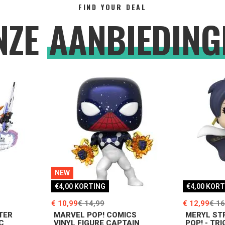
FIND YOUR DEAL
NZE
AANBIEDING
NEW
€4,00 KORTING
€4,00 KOR
€ 10,99
€ 14,99
€ 12,99
€ 16
TER
MARVEL POP! COMICS
MERYL ST
C
VINYL FIGURE CAPTAIN
POP! - TR