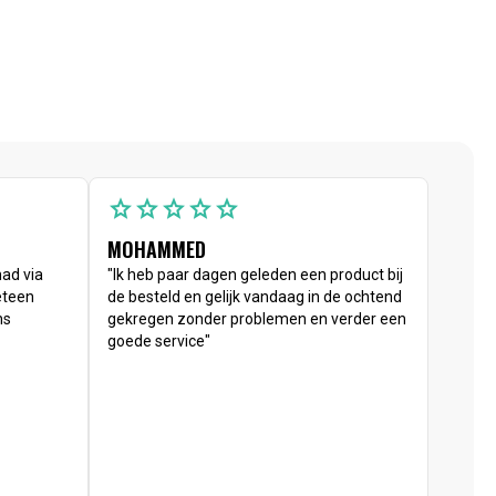
star
star
star
star
star
MOHAMMED
had via
"Ik heb paar dagen geleden een product bij
eteen
de besteld en gelijk vandaag in de ochtend
ns
gekregen zonder problemen en verder een
goede service"