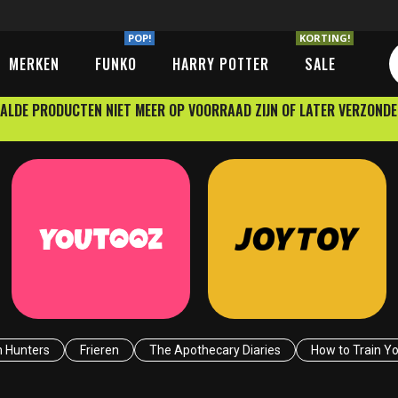
POP!
KORTING!
MERKEN
FUNKO
HARRY POTTER
SALE
ALDE PRODUCTEN NIET MEER OP VOORRAAD ZIJN OF LATER VERZOND
 Hunters
Frieren
The Apothecary Diaries
How to Train Y