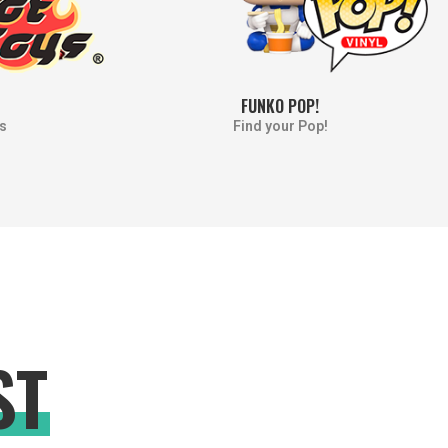
FUNKO POP!
s
Find your Pop!
ST