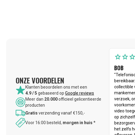
star
star
sta
BOB
"Telefonis
ONZE VOORDELEN
bereikbaar
collectibl
Klanten beoordelen ons met een
mankement
4.9 / 5
gebaseerd op
Google reviews
verzoek, o
Meer dan
20.000
officieel gelicentieerde
voorkomen)
producten
video toege
Gratis
verzending vanaf €150,-
op zichzel
Voor 16:00 besteld,
morgen in huis
*
bezorgservi
het zelfs 