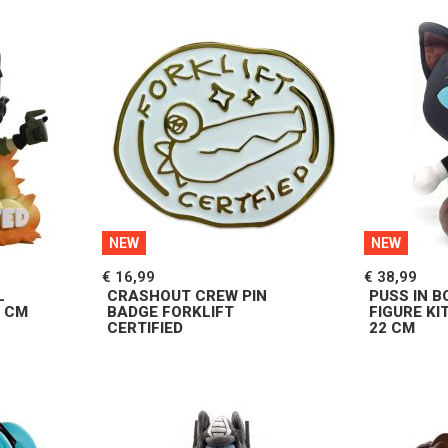
NEW
NEW
€ 16,99
€ 38,99
L
CRASHOUT CREW PIN
PUSS IN 
2 CM
BADGE FORKLIFT
FIGURE K
CERTIFIED
22 CM