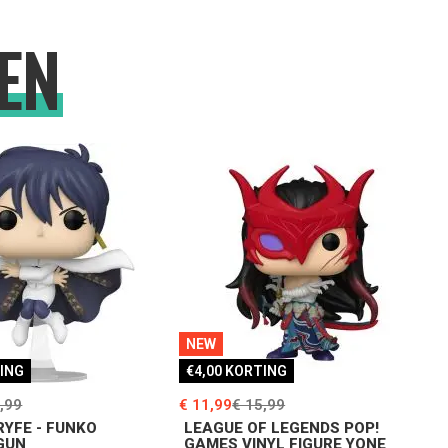
EN
NEW
TING
€4,00 KORTING
,99
€ 11,99
€ 15,99
RYFE - FUNKO
LEAGUE OF LEGENDS POP!
IGUN
GAMES VINYL FIGURE YONE