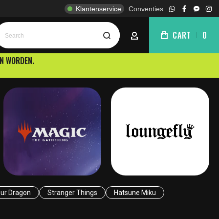
Klantenservice
Conventies
whatsapp
facebook
facebo
ins
Search
CART
0
ACCOUNT
EN WORDEN.
our Dragon
Stranger Things
Hatsune Miku