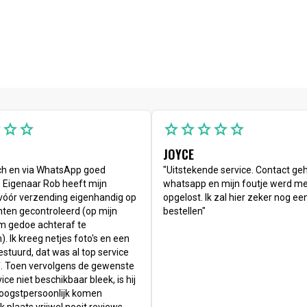
r
star
star
star
star
star
star
star
JOYCE
ch en via WhatsApp goed
"Uitstekende service. Contact ge
. Eigenaar Rob heeft mijn
whatsapp en mijn foutje werd m
e vóór verzending eigenhandig op
opgelost. Ik zal hier zeker nog ee
en gecontroleerd (op mijn
bestellen"
m gedoe achteraf te
. Ik kreeg netjes foto's en een
stuurd, dat was al top service
f. Toen vervolgens de gewenste
ce niet beschikbaar bleek, is hij
hoogstpersoonlijk komen