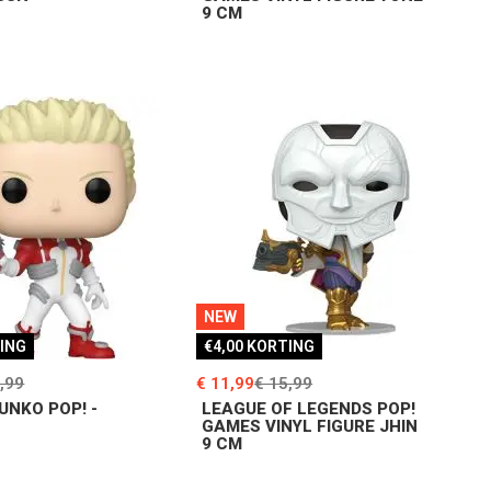
9 CM
NEW
TING
€4,00 KORTING
,99
€ 11,99
€ 15,99
FUNKO POP! -
LEAGUE OF LEGENDS POP!
GAMES VINYL FIGURE JHIN
9 CM