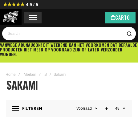
4.9 / 5
CART
0
Search
VANWEGE ABUNAUCON! DIT WEEKEND KAN HET VOORKOMEN DAT BEPAALDE
PRODUCTEN NIET MEER OP VOORRAAD ZIJN OF LATER VERZONDEN
WORDEN.
Home
Merken
S
Sakami
SAKAMI
FILTEREN
Voorraad
48