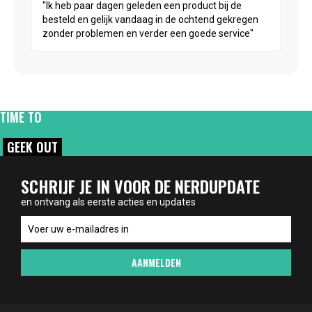
"Ik heb paar dagen geleden een product bij de
besteld en gelijk vandaag in de ochtend gekregen
zonder problemen en verder een goede service"
TIME TO
GEEK OUT
SCHRIJF JE IN VOOR DE NERDUPDATE
en ontvang als eerste acties en updates
en
ontvang
als
AANMELDEN
eerste
acties
en
updates