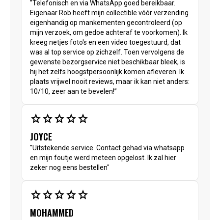
"Telefonisch en via WhatsApp goed bereikbaar.
Eigenaar Rob heeft mijn collectible vóór verzending
eigenhandig op mankementen gecontroleerd (op
mijn verzoek, om gedoe achteraf te voorkomen). Ik
kreeg netjes foto's en een video toegestuurd, dat
was al top service op zichzelf. Toen vervolgens de
gewenste bezorgservice niet beschikbaar bleek, is
hij het zelfs hoogstpersoonlijk komen afleveren. Ik
plaats vrijwel nooit reviews, maar ik kan niet anders:
10/10, zeer aan te bevelen!”
star
star
star
star
star
JOYCE
"Uitstekende service. Contact gehad via whatsapp
en mijn foutje werd meteen opgelost. Ik zal hier
zeker nog eens bestellen"
star
star
star
star
star
MOHAMMED