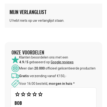
MIJN VERLANGLIJST
U hebt niets op uw verlanglijst staan.
ONZE VOORDELEN
Klanten beoordelen ons met een
4.9 / 5
gebaseerd op
Google reviews
Meer dan
20.000
officieel gelicentieerde producten
Gratis
verzending vanaf €150,-
Voor 16:00 besteld,
morgen in huis
*
star
star
star
star
star
BOB