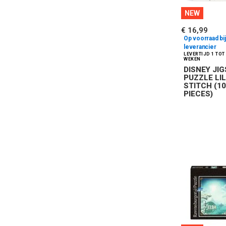
NEW
€ 16,99
Op voorraad bij
leverancier
DISNEY JI
PUZZLE LI
STITCH (1
PIECES)