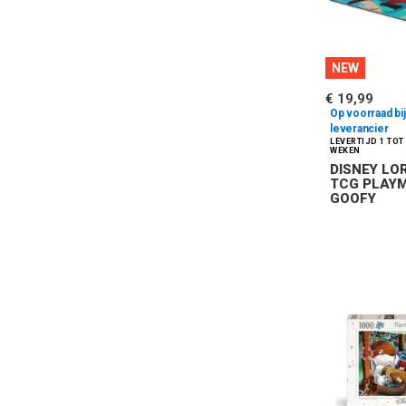
NEW
€ 19,99
Op voorraad bij
leverancier
DISNEY L
TCG PLAY
GOOFY