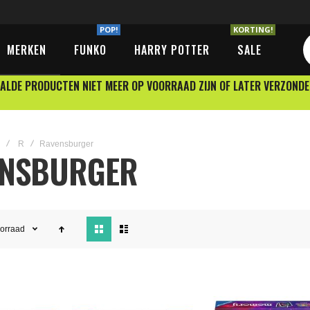
POP!
KORTING!
MERKEN
FUNKO
HARRY POTTER
SALE
ALDE PRODUCTEN NIET MEER OP VOORRAAD ZIJN OF LATER VERZOND
R
Ravensburger
ENSBURGER
Tonen
orraad
als