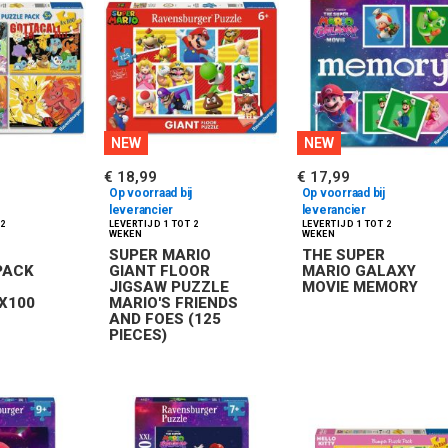
NEW
NEW
€ 18,99
€ 17,99
Op voorraad bij
Op voorraad bij
leverancier
leverancier
SUPER MARIO
THE SUPER
PACK
GIANT FLOOR
MARIO GALAXY
JIGSAW PUZZLE
MOVIE MEMORY
4X100
MARIO'S FRIENDS
AND FOES (125
PIECES)