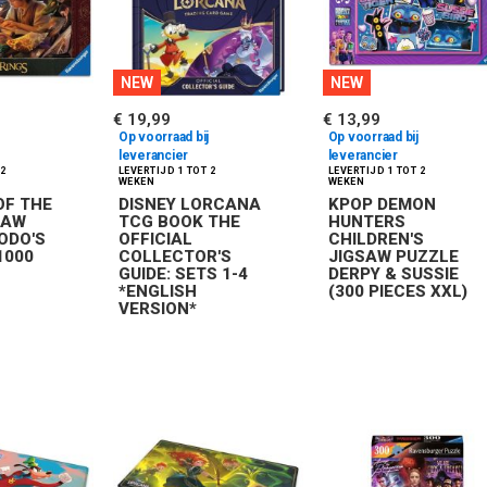
NEW
NEW
€ 19,99
€ 13,99
Op voorraad bij
Op voorraad bij
leverancier
leverancier
OF THE
DISNEY LORCANA
KPOP DEMON
SAW
TCG BOOK THE
HUNTERS
ODO'S
OFFICIAL
CHILDREN'S
1000
COLLECTOR'S
JIGSAW PUZZLE
GUIDE: SETS 1-4
DERPY & SUSSIE
*ENGLISH
(300 PIECES XXL)
VERSION*