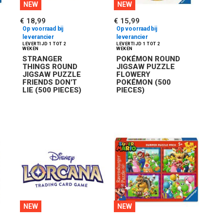
NEW
NEW
€ 18,99
€ 15,99
Op voorraad bij
Op voorraad bij
leverancier
leverancier
STRANGER
POKÉMON ROUND
THINGS ROUND
JIGSAW PUZZLE
JIGSAW PUZZLE
FLOWERY
FRIENDS DON'T
POKÉMON (500
LIE (500 PIECES)
PIECES)
NEW
NEW