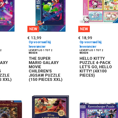
NEW
NEW
€ 13,99
€ 18,99
Op voorraad bij
Op voorraad bij
leverancier
leverancier
THE SUPER
HELLO KITTY
LAXY
MARIO GALAXY
PUZZLE 4-PACK
MOVIE
LET'S GO, HELLO
S
CHILDREN'S
KITTY! (4X100
ZZLE
JIGSAW PUZZLE
PIECES)
S XXL)
(150 PIECES XXL)