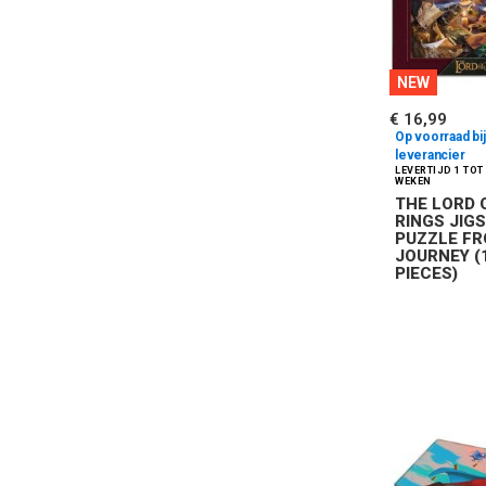
NEW
€ 16,99
Op voorraad bij
leverancier
THE LORD 
RINGS JIG
PUZZLE FR
JOURNEY (
PIECES)