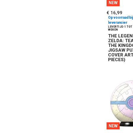
NEW
€ 16,99
Op voorraad bij
leverancier
THE LEGEN
ZELDA: TE
THE KING
JIGSAW PU
COVER ART
PIECES)
NEW