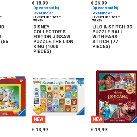
€ 18,99
€ 26,99
Op voorraad bij
Op voorraad bij
leverancier
leverancier
3D
DISNEY
LILO & STITCH 3D
COLLECTOR´S
PUZZLE BALL
:
EDITION JIGSAW
WITH EARS
 (55
PUZZLE THE LION
STITCH (77
KING (1000
PIECES)
PIECES)
NEW
NEW
€ 13,99
€ 19,99