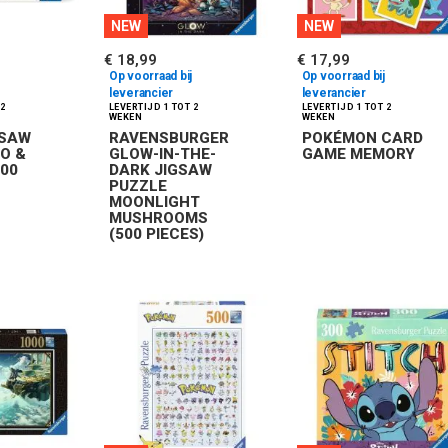
NEW
NEW
€ 18,99
€ 17,99
Op voorraad bij
Op voorraad bij
leverancier
leverancier
GSAW
RAVENSBURGER
POKÉMON CARD
LO &
GLOW-IN-THE-
GAME MEMORY
000
DARK JIGSAW
PUZZLE
MOONLIGHT
MUSHROOMS
(500 PIECES)