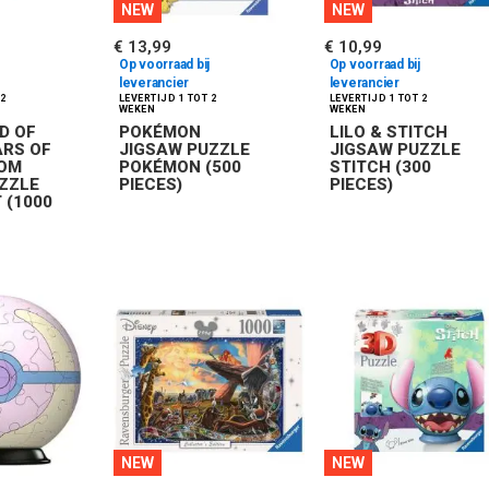
NEW
NEW
€ 13,99
€ 10,99
Op voorraad bij
Op voorraad bij
leverancier
leverancier
D OF
POKÉMON
LILO & STITCH
ARS OF
JIGSAW PUZZLE
JIGSAW PUZZLE
DOM
POKÉMON (500
STITCH (300
ZZLE
PIECES)
PIECES)
 (1000
NEW
NEW