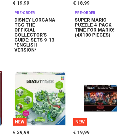
€ 19,99
€ 18,99
PRE-ORDER
PRE-ORDER
DISNEY LORCANA
SUPER MARIO
TCG THE
PUZZLE 4-PACK
OFFICIAL
TIME FOR MARIO!
COLLECTOR'S
(4X100 PIECES)
GUIDE: SETS 9-13
*ENGLISH
VERSION*
NEW
NEW
€ 39,99
€ 19,99