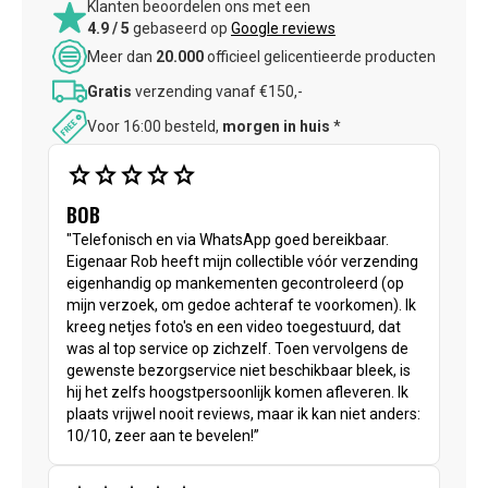
Klanten beoordelen ons met een
4.9 / 5
gebaseerd op
Google reviews
Meer dan
20.000
officieel gelicentieerde producten
Gratis
verzending vanaf €150,-
Voor 16:00 besteld,
morgen in huis
*
star
star
star
star
star
BOB
"Telefonisch en via WhatsApp goed bereikbaar.
Eigenaar Rob heeft mijn collectible vóór verzending
eigenhandig op mankementen gecontroleerd (op
mijn verzoek, om gedoe achteraf te voorkomen). Ik
kreeg netjes foto's en een video toegestuurd, dat
was al top service op zichzelf. Toen vervolgens de
gewenste bezorgservice niet beschikbaar bleek, is
hij het zelfs hoogstpersoonlijk komen afleveren. Ik
plaats vrijwel nooit reviews, maar ik kan niet anders:
10/10, zeer aan te bevelen!”