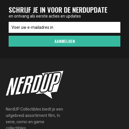
SCHRIJF JE IN VOOR DE NERDUPDATE
en ontvang als eerste acties en updates
en
ontvang
als
AANMELDEN
eerste
acties
en
updates
NerdUP Collectibles biedt je een
uitgebreid assortiment film, tv
serie, comic en game
collectibles.