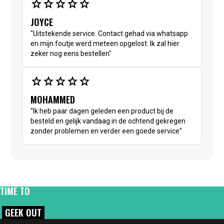
star
star
star
star
star
JOYCE
"Uitstekende service. Contact gehad via whatsapp
en mijn foutje werd meteen opgelost. Ik zal hier
zeker nog eens bestellen"
star
star
star
star
star
MOHAMMED
"Ik heb paar dagen geleden een product bij de
besteld en gelijk vandaag in de ochtend gekregen
zonder problemen en verder een goede service"
TIME TO
GEEK OUT