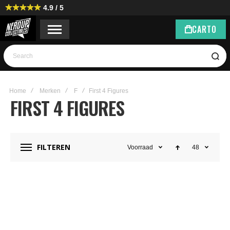
4.9 / 5
CART
0
Search
Home
Merken
F
First 4 Figures
FIRST 4 FIGURES
FILTEREN
Voorraad
48