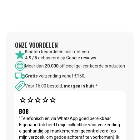
ONZE VOORDELEN
Klanten beoordelen ons met een
4.9 / 5
gebaseerd op
Google reviews
Meer dan
20.000
officieel gelicentieerde producten
Gratis
verzending vanaf €150,-
Voor 16:00 besteld,
morgen in huis
*
star
star
star
star
star
BOB
"Telefonisch en via WhatsApp goed bereikbaar.
Eigenaar Rob heeft mijn collectible vóór verzending
eigenhandig op mankementen gecontroleerd (op
mijn verzoek, om gedoe achteraf te voorkomen). Ik