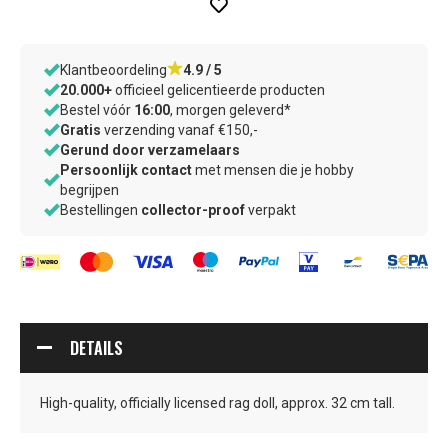
ONZE
Klantbeoordeling
4.9 / 5
20.000+
officieel gelicentieerde producten
VOORDELEN
Bestel vóór
16:00
, morgen geleverd*
Gratis
verzending vanaf €150,-
–
Gerund door verzamelaars
wij
Persoonlijk contact
met mensen die je hobby
weten
begrijpen
waar
–
Bestellingen
collector-proof
verpakt
jij
zorgvuldig
op
verpakt
let
door
verzamelaars,
voor
verzamelaars
DETAILS
High-quality, officially licensed rag doll, approx. 32 cm tall.