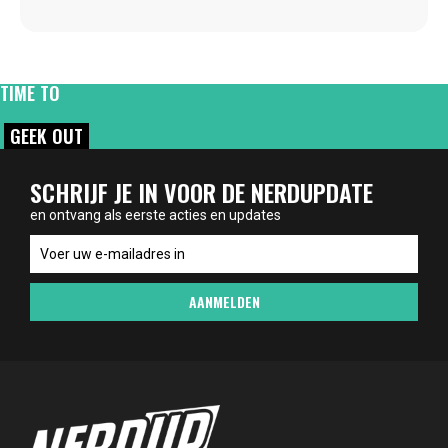
TIME TO
GEEK OUT
SCHRIJF JE IN VOOR DE NERDUPDATE
en ontvang als eerste acties en updates
en
ontvang
als
AANMELDEN
eerste
acties
en
updates