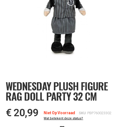
Ga
naar
het
WEDNESDAY PLUSH FIGURE
begin
van
RAG DOLL PARTY 32 CM
de
afbeeldingen-
gallerij
€ 20,99
Niet Op Voorraad
SKU
PBP760023302
Wat betekent deze status?