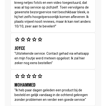
kreeg netjes foto's en een video toegestuurd, dat
was al top service op zichzelf. Toen vervolgens de
gewenste bezorgservice niet beschikbaar bleek, is
hij het zelfs hoogstpersoonlijk komen afleveren. Ik
plaats vrijwel nooit reviews, maar ik kan niet anders:
10/10, zeer aan te bevelen!”
star
star
star
star
star
JOYCE
"Uitstekende service. Contact gehad via whatsapp
en mijn foutje werd meteen opgelost. Ik zal hier
zeker nog eens bestellen"
star
star
star
star
star
MOHAMMED
"Ik heb paar dagen geleden een product bij de
besteld en gelijk vandaag in de ochtend gekregen
zonder problemen en verder een goede service"