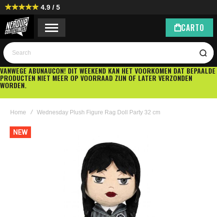
4.9 / 5
CART
0
Search
VANWEGE ABUNAUCON! DIT WEEKEND KAN HET VOORKOMEN DAT BEPAALDE
PRODUCTEN NIET MEER OP VOORRAAD ZIJN OF LATER VERZONDEN
WORDEN.
Home
Wednesday Plush Figure Rag Doll Party 32 cm
Ga
NEW
naar
het
einde
van
de
afbeeldingen-
gallerij