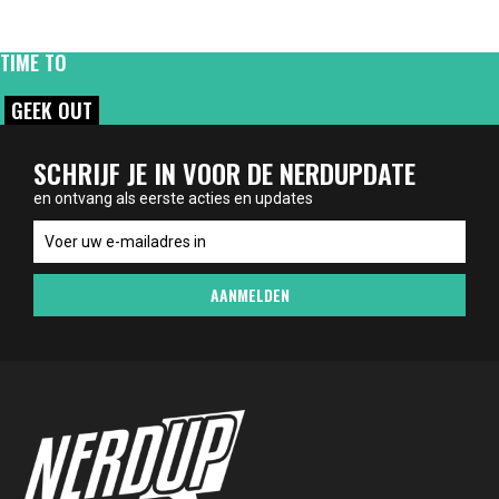
TIME TO
GEEK OUT
SCHRIJF JE IN VOOR DE NERDUPDATE
en ontvang als eerste acties en updates
en
ontvang
als
AANMELDEN
eerste
acties
en
updates