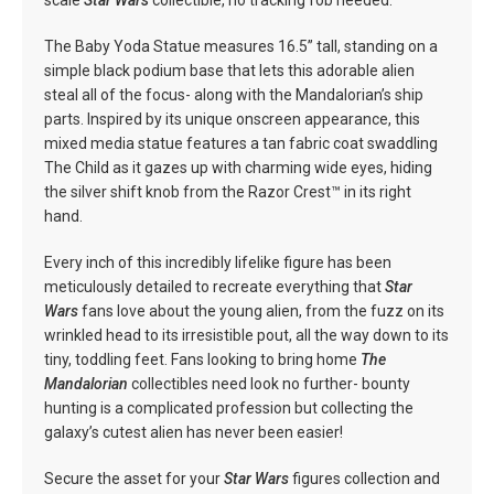
scale
Star Wars
collectible, no tracking fob needed.
The Baby Yoda Statue measures 16.5” tall, standing on a
simple black podium base that lets this adorable alien
steal all of the focus- along with the Mandalorian’s ship
parts. Inspired by its unique onscreen appearance, this
mixed media statue features a tan fabric coat swaddling
The Child as it gazes up with charming wide eyes, hiding
the silver shift knob from the Razor Crest™ in its right
hand.
Every inch of this incredibly lifelike figure has been
meticulously detailed to recreate everything that
Star
Wars
fans love about the young alien, from the fuzz on its
wrinkled head to its irresistible pout, all the way down to its
tiny, toddling feet. Fans looking to bring home
The
Mandalorian
collectibles need look no further- bounty
hunting is a complicated profession but collecting the
galaxy’s cutest alien has never been easier!
Secure the asset for your
Star Wars
figures collection and