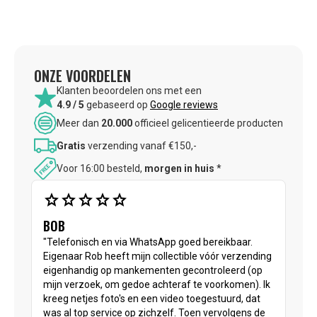
ONZE VOORDELEN
Klanten beoordelen ons met een
4.9 / 5
gebaseerd op
Google reviews
Meer dan
20.000
officieel gelicentieerde producten
Gratis
verzending vanaf €150,-
Voor 16:00 besteld,
morgen in huis
*
star
star
star
star
star
BOB
"Telefonisch en via WhatsApp goed bereikbaar.
Eigenaar Rob heeft mijn collectible vóór verzending
eigenhandig op mankementen gecontroleerd (op
mijn verzoek, om gedoe achteraf te voorkomen). Ik
kreeg netjes foto's en een video toegestuurd, dat
was al top service op zichzelf. Toen vervolgens de