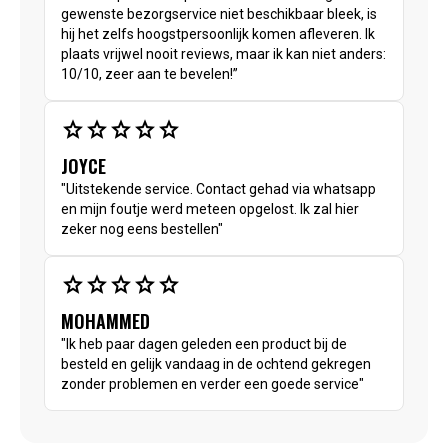
gewenste bezorgservice niet beschikbaar bleek, is
hij het zelfs hoogstpersoonlijk komen afleveren. Ik
plaats vrijwel nooit reviews, maar ik kan niet anders:
10/10, zeer aan te bevelen!”
star
star
star
star
star
JOYCE
"Uitstekende service. Contact gehad via whatsapp
en mijn foutje werd meteen opgelost. Ik zal hier
zeker nog eens bestellen"
star
star
star
star
star
MOHAMMED
"Ik heb paar dagen geleden een product bij de
besteld en gelijk vandaag in de ochtend gekregen
zonder problemen en verder een goede service"