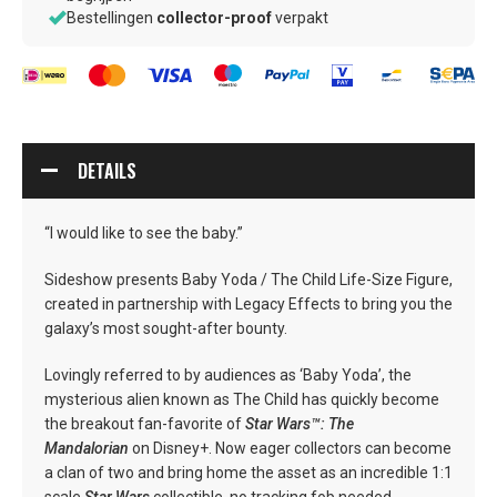
waar
–
Bestellingen
collector-proof
verpakt
jij
zorgvuldig
op
verpakt
let
door
verzamelaars,
voor
verzamelaars
DETAILS
“I would like to see the baby.”
Sideshow presents Baby Yoda / The Child Life-Size Figure,
created in partnership with Legacy Effects to bring you the
galaxy’s most sought-after bounty.
Lovingly referred to by audiences as ‘Baby Yoda’, the
mysterious alien known as The Child has quickly become
the breakout fan-favorite of
Star Wars™: The
Mandalorian
on Disney+. Now eager collectors can become
a clan of two and bring home the asset as an incredible 1:1