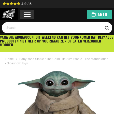
4.9 / 5
CART
0
Search
VANWEGE ABUNAUCON! DIT WEEKEND KAN HET VOORKOMEN DAT BEPAALDE
PRODUCTEN NIET MEER OP VOORRAAD ZIJN OF LATER VERZONDEN
WORDEN.
Home
Baby Yoda Statue / The Child Life Size Statue - The Mandalorian
- Sideshow Toys
Ga
naar
het
einde
van
de
afbeeldingen-
gallerij