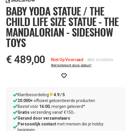
BABY YODA STATUE / THE
afbeeldingen-
gallerij
CHILD LIFE SIZE STATUE - THE
MANDALORIAN - SIDESHOW
TOYS
€ 489,00
Niet Op Voorraad
SKU
SS400369
Wat betekent deze status?
ONZE
Klantbeoordeling
4.9 / 5
20.000+
officieel gelicentieerde producten
VOORDELEN
Bestel vóór
16:00
, morgen geleverd*
Gratis
verzending vanaf €150,-
–
Gerund door verzamelaars
wij
Persoonlijk contact
met mensen die je hobby
weten
begrijpen